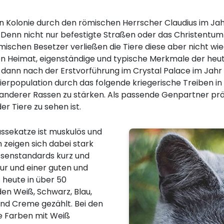
en Kolonie durch den römischen Herrscher Claudius im Jah
 Denn nicht nur befestigte Straßen oder das Christentum
ömischen Besetzer verließen die Tiere diese aber nicht 
euen Heimat, eigenständige und typische Merkmale der heu
r dann nach der Erstvorführung im Crystal Palace im Jahr 
erpopulation durch das folgende kriegerische Treiben in
 anderer Rassen zu stärken. Als passende Genpartner prä
er Tiere zu sehen ist.
assekatze ist muskulös und
 zeigen sich dabei stark
assenstandards kurz und
tur und einer guten und
 heute in über 50
den Weiß, Schwarz, Blau,
und Creme gezählt. Bei den
e Farben mit Weiß