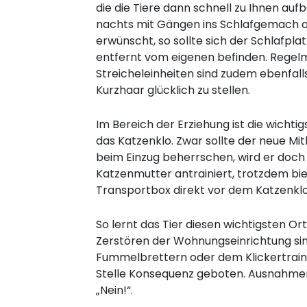
die die Tiere dann schnell zu Ihnen auf
nachts mit Gängen ins Schlafgemach aus
erwünscht, so sollte sich der Schlafplat
entfernt vom eigenen befinden. Rege
Streicheleinheiten sind zudem ebenfalls 
Kurzhaar glücklich zu stellen.
Im Bereich der Erziehung ist die wichti
das Katzenklo. Zwar sollte der neue Mi
beim Einzug beherrschen, wird er doch
Katzenmutter antrainiert, trotzdem biet
Transportbox direkt vor dem Katzenklo
So lernt das Tier diesen wichtigsten 
Zerstören der Wohnungseinrichtung sin
Fummelbrettern oder dem Klickertrainin
Stelle Konsequenz geboten. Ausnahmen 
„Nein!“.