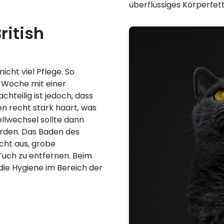
überflüssiges Körperfett
ritish
icht viel Pflege. So
e Woche mit einer
chteilig ist jedoch, dass
en recht stark haart, was
ellwechsel sollte dann
erden. Das Baden des
icht aus, grobe
Tuch zu entfernen. Beim
die Hygiene im Bereich der
.